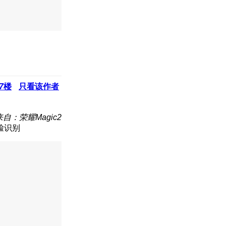
7
楼
只看该作者
来自：荣耀Magic2
脸识别