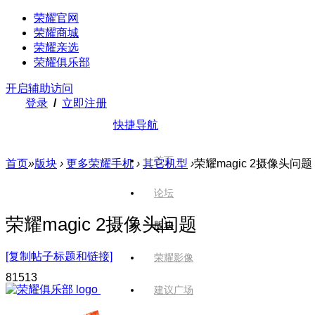
荣耀官网
荣耀商城
荣耀亲选
荣耀俱乐部
开启辅助访问
登录
/
立即注册
快捷导航
首页
首页
»
版块
›
更多荣耀手机
›
其它机型
›
荣耀magic 2摄像头问题
论坛
荣耀magic 2摄像头问题
版块
[复制帖子标题和链接]
荣耀影像
815
13
建议广场