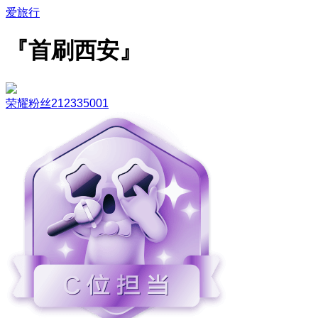
爱旅行
『首刷西安』
荣耀粉丝212335001