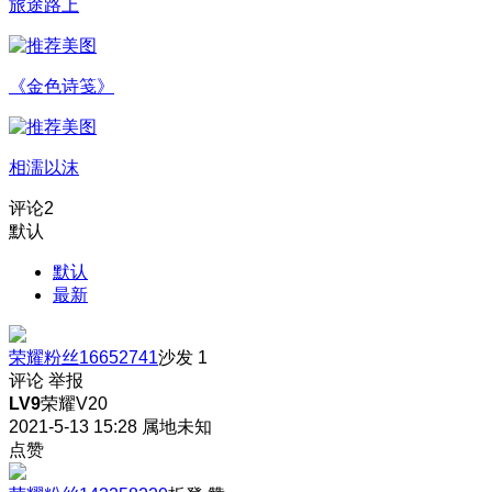
旅途路上
《金色诗笺》
相濡以沫
评论
2
默认
默认
最新
荣耀粉丝16652741
沙发
1
评论
举报
LV9
荣耀V20
2021-5-13 15:28
属地未知
点赞