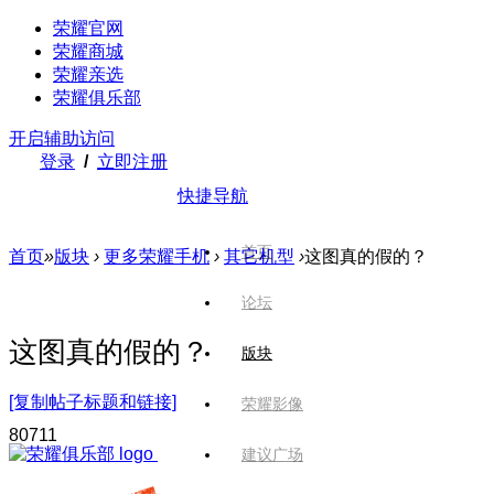
荣耀官网
荣耀商城
荣耀亲选
荣耀俱乐部
开启辅助访问
登录
/
立即注册
快捷导航
首页
首页
»
版块
›
更多荣耀手机
›
其它机型
›
这图真的假的？
论坛
这图真的假的？
版块
[复制帖子标题和链接]
荣耀影像
807
11
建议广场