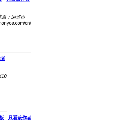
来自：浏览器
os.com/cn/
作者
10
板
只看该作者