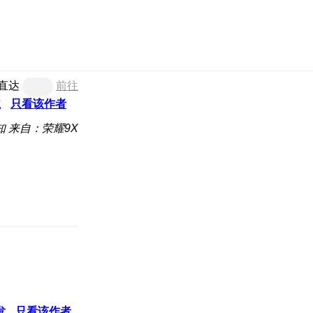
直达
前往
主
只看该作者
知
来自：荣耀9X
发
只看该作者