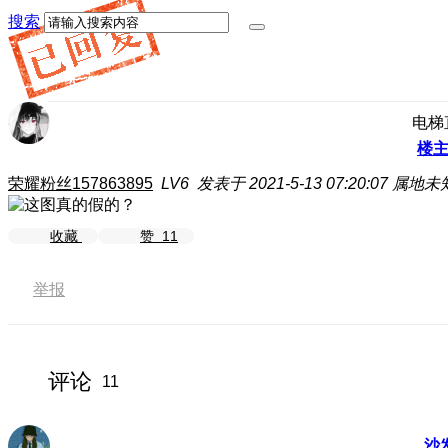
搜索
电梯
楼
荣耀粉丝157863895
LV6
发表于 2021-5-13 07:20:07
属地未
收藏
赞
11
举报
评论
11
沙