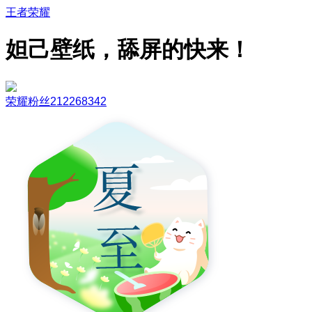
王者荣耀
妲己壁纸，舔屏的快来！
荣耀粉丝212268342