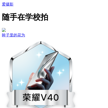
爱摄影
随手在学校拍
眸子里的花为