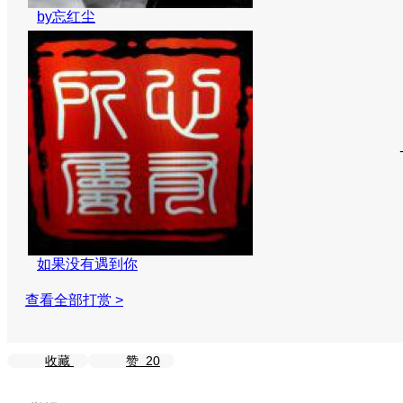
by忘红尘
如果没有遇到你
查看全部打赏 >
收藏
赞
20