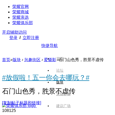
荣耀官网
荣耀商城
荣耀亲选
荣耀俱乐部
开启辅助访问
登录
/
立即注册
快捷导航
首页
首页
»
版块
›
兴趣街区
›
爱摄影
›
石门山色秀，胜景不虚传
论坛
#放假啦！五一你会去哪玩？#
版块
石门山色秀，胜景不虚传
荣耀影像
[复制帖子标题和链接]
建议广场
1081
25