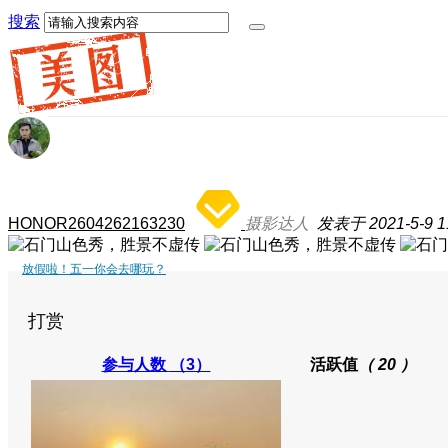
搜索
HONOR2604262163230
摄影达人
发表于 2021-5-9 11
放假啦！五一你会去哪玩？
打赏
参与人数
（3）
活跃值
（ 20 ）