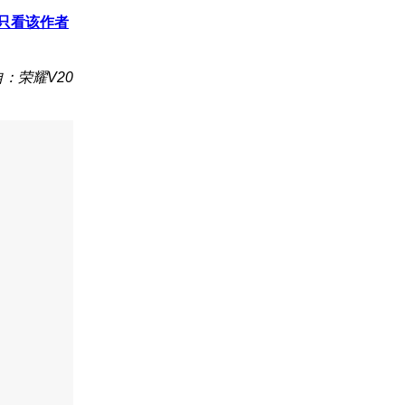
只看该作者
：荣耀V20