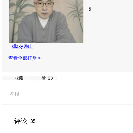
+ 5
dlzxy远山
查看全部打赏 >
收藏
赞
23
举报
评论
35