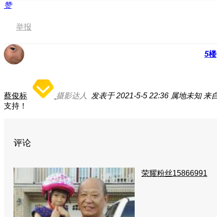
赞
举报
5
楼
蔡俊标
摄影达人
发表于 2021-5-5 22:36
属地未知
来自
支持！
评论
荣耀粉丝15866991