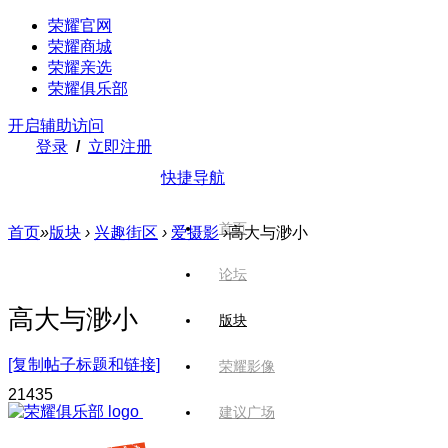
荣耀官网
荣耀商城
荣耀亲选
荣耀俱乐部
开启辅助访问
登录
/
立即注册
快捷导航
首页
首页
»
版块
›
兴趣街区
›
爱摄影
›
高大与渺小
论坛
高大与渺小
版块
[复制帖子标题和链接]
荣耀影像
214
35
建议广场