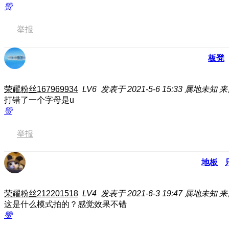
赞
举报
板凳
荣耀粉丝167969934
LV6
发表于 2021-5-6 15:33
属地未知
来
打错了一个字母是u
赞
举报
地板
荣耀粉丝212201518
LV4
发表于 2021-6-3 19:47
属地未知
来
这是什么模式拍的？感觉效果不错
赞