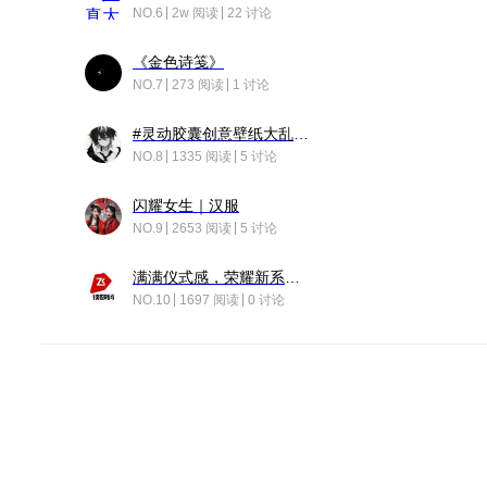
NO.6
2w 阅读
22 讨论
《金色诗笺》
NO.7
273 阅读
1 讨论
#灵动胶囊创意壁纸大乱斗#脑洞不限形式，灵感不分边界，体验追赛的快乐！
NO.8
1335 阅读
5 讨论
闪耀女生｜汉服
NO.9
2653 阅读
5 讨论
满满仪式感，荣耀新系统增加了个升级故事
NO.10
1697 阅读
0 讨论