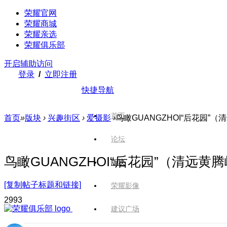
荣耀官网
荣耀商城
荣耀亲选
荣耀俱乐部
开启辅助访问
登录
/
立即注册
快捷导航
首页
首页
»
版块
›
兴趣街区
›
爱摄影
›
鸟瞰GUANGZHOI“后花园”
论坛
鸟瞰GUANGZHOI“后花园”（清远
版块
[复制帖子标题和链接]
荣耀影像
299
3
建议广场