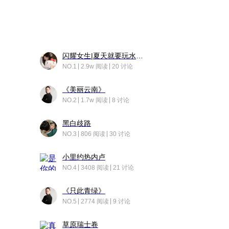
闪耀女生|夏天就要玩水！！
NO.1
2.9w 阅读
20 讨论
《美丽云南》
NO.2
1.7w 阅读
8 讨论
黑白歧路
NO.3
806 阅读
30 讨论
小里约热内卢
NO.4
3408 阅读
21 讨论
《只此青绿》
NO.5
2774 阅读
9 讨论
草原瑞士卷