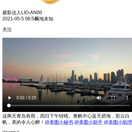
摄影达人
LIO-AN00
2021-05-5 06:54
属地未知
关注
这两天青岛有雨，四日下午转晴。奥帆中心蓝天碧海，彩云白
帆，美的令人心醉！
@美图小秘书
@美图小助手
@美图小助理