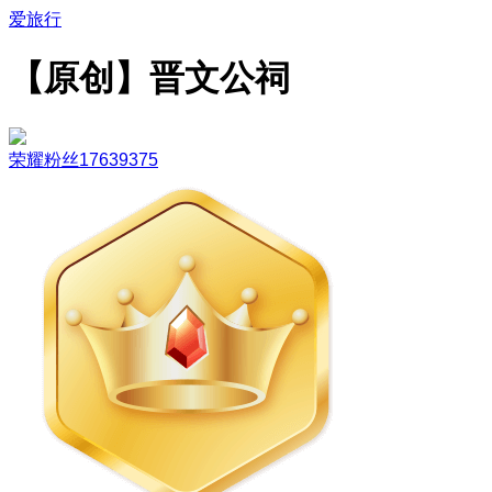
爱旅行
【原创】晋文公祠
荣耀粉丝17639375