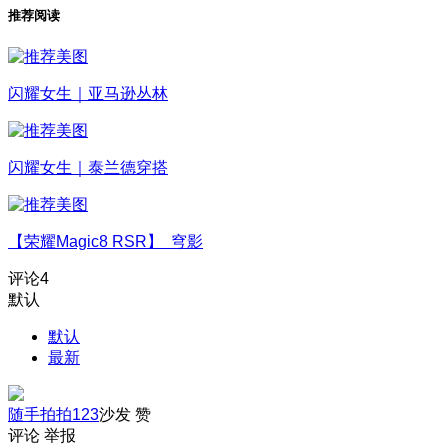
推荐阅读
闪耀女生｜亚马逊丛林
闪耀女生｜泰兰德穿搭
【荣耀Magic8 RSR】 穹影
评论
4
默认
默认
最新
随手拍拍123
沙发
赞
评论
举报