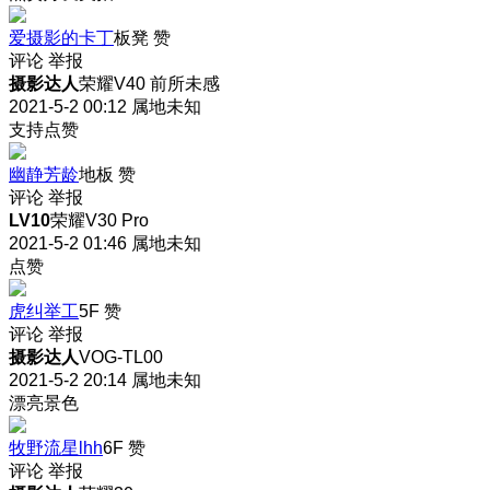
爱摄影的卡丁
板凳
赞
评论
举报
摄影达人
荣耀V40 前所未感
2021-5-2 00:12
属地未知
支持点赞
幽静芳龄
地板
赞
评论
举报
LV10
荣耀V30 Pro
2021-5-2 01:46
属地未知
点赞
虎纠举工
5F
赞
评论
举报
摄影达人
VOG-TL00
2021-5-2 20:14
属地未知
漂亮景色
牧野流星lhh
6F
赞
评论
举报