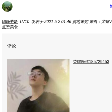
幽静芳龄
LV10
发表于 2021-5-2 01:46
属地未知
来自：荣耀V3
点赞美食
评论
荣耀粉丝185729453