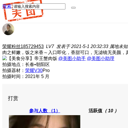
搜索
荣耀粉丝185729453
LV7
发表于 2021-5-1 20:32:33
属地未知
肉之鲜嫩，饭之米香～入口即化，香甜可口，无滤镜无美颜，
@美图小助手
@美图小助理
拍摄地点：长春•朝阳区
拍摄器材：
荣耀V30
Pro
拍摄时间：2021年 5 月
打赏
参与人数
（1）
活跃值
（ 10 ）