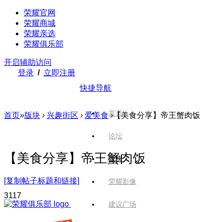
荣耀官网
荣耀商城
荣耀亲选
荣耀俱乐部
开启辅助访问
登录
/
立即注册
快捷导航
首页
首页
»
版块
›
兴趣街区
›
爱美食
›
【美食分享】帝王蟹肉饭
论坛
【美食分享】帝王蟹肉饭
版块
[复制帖子标题和链接]
荣耀影像
311
7
建议广场