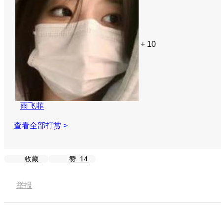
+ 10
雨飞菲
查看全部打赏 >
收藏
赞
14
举报