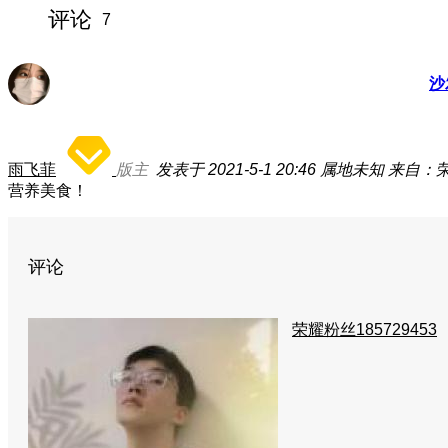
评论
7
沙
雨飞菲
版主
发表于 2021-5-1 20:46
属地未知
来自：荣
营养美食！
评论
荣耀粉丝185729453