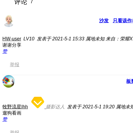
评论
7
沙发
只看该作
HW-user
LV10
发表于 2021-5-1 15:33
属地未知
来自：荣耀X
谢谢分享
赞
举报
板
牧野流星lhh
摄影达人
发表于 2021-5-1 19:20
属地未
遛狗看画
赞
举报