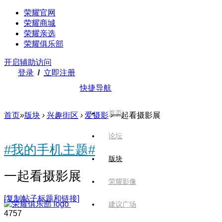
荣耀官网
荣耀商城
荣耀亲选
荣耀俱乐部
开启辅助访问
登录
/
立即注册
快捷导航
首页
首页
»
版块
›
兴趣街区
›
爱摄影
›
一起看摄影展
论坛
#我的手机主题#
版块
一起看摄影展
荣耀影像
[复制帖子标题和链接]
建议广场
475
7