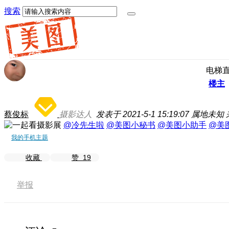
搜索
电梯
楼主
蔡俊标
摄影达人
发表于 2021-5-1 15:19:07
属地未知
@冷先生啦
@美图小秘书
@美图小助手
@美
我的手机主题
收藏
赞
19
举报