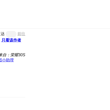
直达
前往
只看该作者
来自：荣耀30S
图小助理