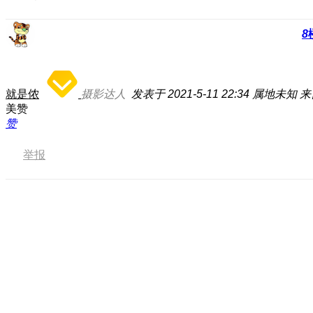
8
就是侬
摄影达人
发表于 2021-5-11 22:34
属地未知
来
美赞
赞
举报