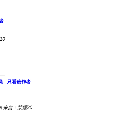
者
10
凳
只看该作者
知
来自：荣耀30