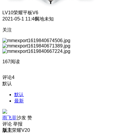
LV10
荣耀平板V6
2021-05-1 11:46
属地未知
关注
167阅读
评论
4
默认
默认
最新
雨飞菲
沙发
赞
评论
举报
版主
荣耀V20