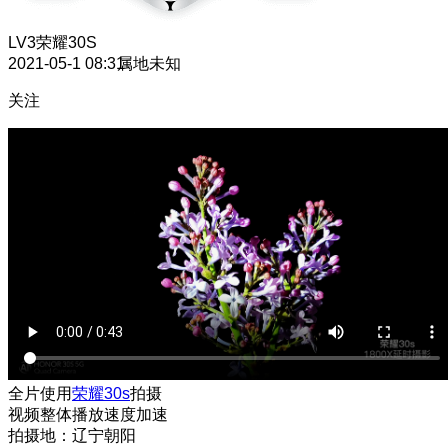
LV3
荣耀30S
2021-05-1 08:31
属地未知
关注
全片使用
荣耀30s
拍摄
视频整体播放速度加速
拍摄地：辽宁朝阳