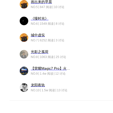
画出来的早晨
NO.5
847 阅读
10 讨论
《慢时光》
NO.6
1549 阅读
8 讨论
城中虚实
NO.7
6252 阅读
3 讨论
光影之孤荷
NO.8
1063 阅读
25 讨论
【荣耀Magic7 Pro】火舞惊鸿
NO.9
1.4w 阅读
12 讨论
龙阳夜轨
NO.10
1.5w 阅读
13 讨论