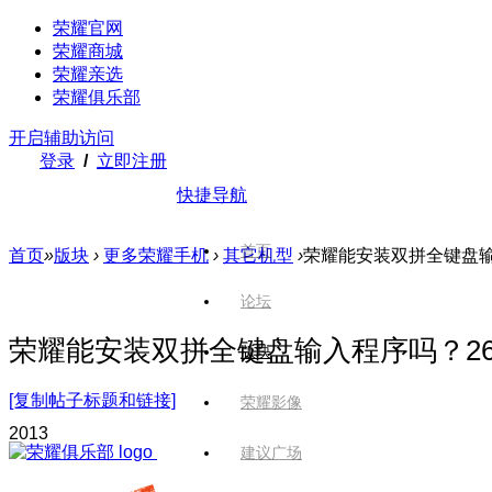
荣耀官网
荣耀商城
荣耀亲选
荣耀俱乐部
开启辅助访问
登录
/
立即注册
快捷导航
首页
首页
»
版块
›
更多荣耀手机
›
其它机型
›
荣耀能安装双拼全键盘输入
论坛
荣耀能安装双拼全键盘输入程序吗？26
版块
[复制帖子标题和链接]
荣耀影像
201
3
建议广场