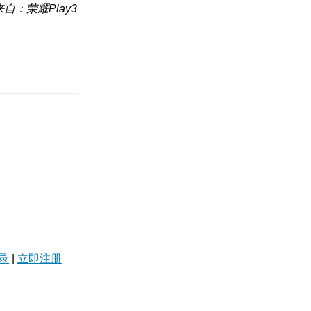
来自：荣耀Play3
录
|
立即注册