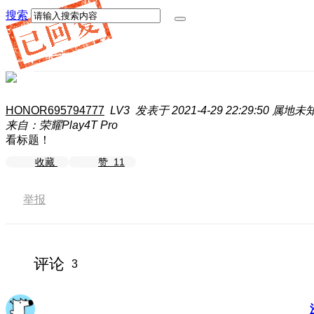
搜索
HONOR695794777
LV3
发表于 2021-4-29 22:29:50
属地未
来自：荣耀Play4T Pro
看标题！
收藏
赞
11
举报
评论
3