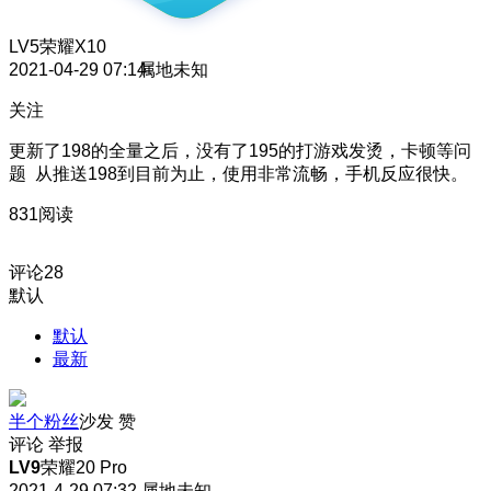
LV5
荣耀X10
2021-04-29 07:14
属地未知
关注
更新了198的全量之后，没有了195的打游戏发烫，卡顿等问
题 从推送198到目前为止，使用非常流畅，手机反应很快。
831阅读
评论
28
默认
默认
最新
半个粉丝
沙发
赞
评论
举报
LV9
荣耀20 Pro
2021-4-29 07:32
属地未知