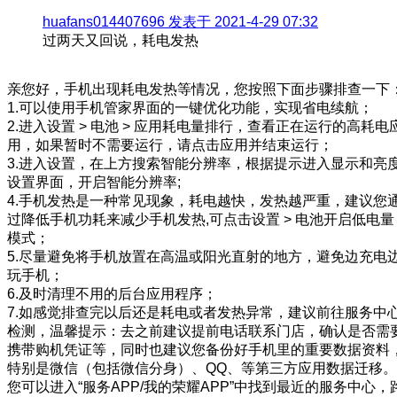
huafans014407696 发表于 2021-4-29 07:32
过两天又回说，耗电发热
亲您好，手机出现耗电发热等情况，您按照下面步骤排查一下
1.可以使用手机管家界面的一键优化功能，实现省电续航；
2.进入设置 > 电池 > 应用耗电量排行，查看正在运行的高耗电
用，如果暂时不需要运行，请点击应用并结束运行；
3.进入设置，在上方搜索智能分辨率，根据提示进入显示和亮
设置界面，开启智能分辨率;
4.手机发热是一种常见现象，耗电越快，发热越严重，建议您
过降低手机功耗来减少手机发热,可点击设置 > 电池开启低电量
模式；
5.尽量避免将手机放置在高温或阳光直射的地方，避免边充电
玩手机；
6.及时清理不用的后台应用程序；
7.如感觉排查完以后还是耗电或者发热异常，建议前往服务中
检测，温馨提示：去之前建议提前电话联系门店，确认是否需
携带购机凭证等，同时也建议您备份好手机里的重要数据资料
特别是微信（包括微信分身）、QQ、等第三方应用数据迁移。
您可以进入“服务APP/我的荣耀APP”中找到最近的服务中心，