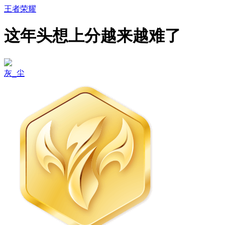
王者荣耀
这年头想上分越来越难了
灰_尘