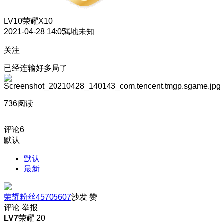
LV10
荣耀X10
2021-04-28 14:05
属地未知
关注
已经连输好多局了
736阅读
评论
6
默认
默认
最新
荣耀粉丝45705607
沙发
赞
评论
举报
LV7
荣耀 20