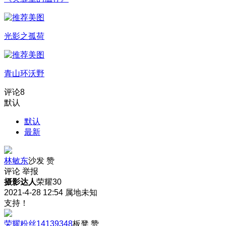
光影之孤荷
青山环沃野
评论
8
默认
默认
最新
林敏东
沙发
赞
评论
举报
摄影达人
荣耀30
2021-4-28 12:54
属地未知
支持！
荣耀粉丝14139348
板凳
赞