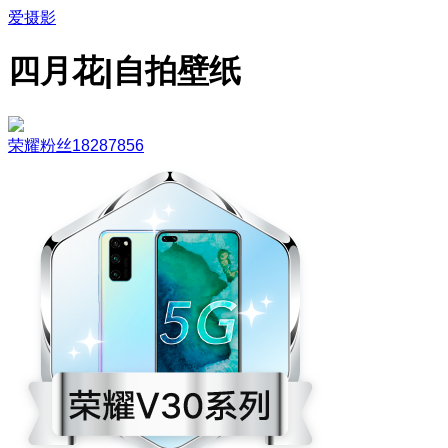
爱摄影
四月花|自拍壁纸
荣耀粉丝18287856