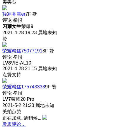
美美哒
轻寒暮雪er
7F
赞
评论
举报
闪耀女生
荣耀9
2021-4-28 19:23
属地未知
赞
荣耀粉丝75077191
8F
赞
评论
举报
LV8
VIE-AL10
2021-4-28 21:15
属地未知
点赞支持
荣耀粉丝175743333
9F
赞
评论
举报
LV7
荣耀20 Pro
2021-5-2 21:23
属地未知
美拍点赞
正在加载, 请稍候...
发表评论…