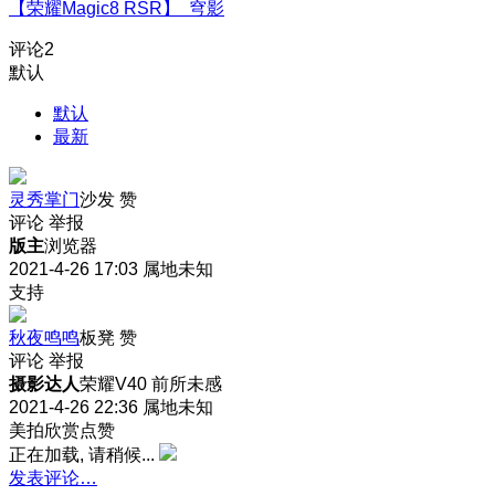
【荣耀Magic8 RSR】 穹影
评论
2
默认
默认
最新
灵秀掌门
沙发
赞
评论
举报
版主
浏览器
2021-4-26 17:03
属地未知
支持
秋夜鸣鸣
板凳
赞
评论
举报
摄影达人
荣耀V40 前所未感
2021-4-26 22:36
属地未知
美拍欣赏点赞
正在加载, 请稍候...
发表评论…