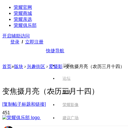
荣耀官网
荣耀商城
荣耀亲选
荣耀俱乐部
开启辅助访问
登录
/
立即注册
快捷导航
首页
首页
»
版块
›
兴趣街区
›
爱摄影
›
变焦摄月亮（农历三月十四）
论坛
变焦摄月亮（农历三月十四）
版块
[复制帖子标题和链接]
荣耀影像
45
1
建议广场