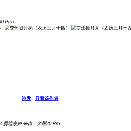
 Pro+
沙发
只看该作者
3
属地未知
来自：荣耀20 Pro