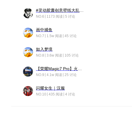
#灵动胶囊创意壁纸大乱斗#脑洞不限形式，灵感不分边界，体验追赛的快乐！
NO.6
1173 阅读
5 讨论
画中捕鱼
NO.7
1.5w 阅读
45 讨论
如入梦境
NO.8
3.6w 阅读
105 讨论
【荣耀Magic7 Pro】火舞惊鸿
NO.9
4.1w 阅读
25 讨论
闪耀女生｜汉服
NO.10
435 阅读
4 讨论