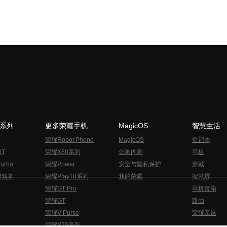
N系列
更多荣耀手机
MagicOS
智慧生活
荣耀Robot Phone
MagicOS
笔记本
RT
荣耀X80系列
公测内测
平板
urbo
荣耀Power
安全与隐私保护
穿戴
游戏本
荣耀Play10系列
我的荣耀
智慧屏
荣耀GT Pro
耳机音箱
荣耀GT
路由
荣耀V Purse
荣耀亲选
荣耀X70系列