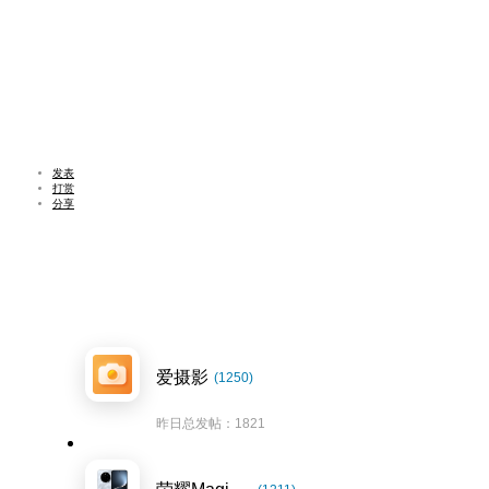
发表
打赏
分享
爱摄影
(1250)
昨日总发帖：1821