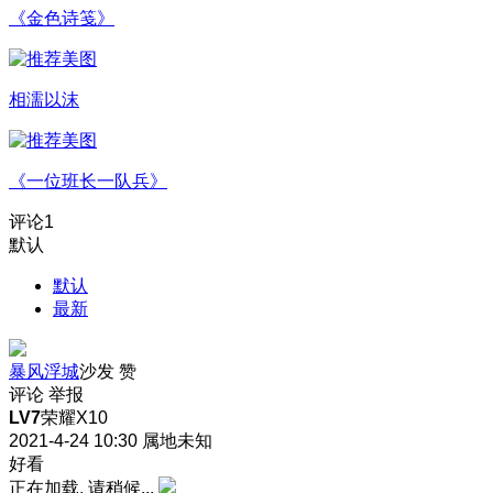
《金色诗笺》
相濡以沫
《一位班长一队兵》
评论
1
默认
默认
最新
暴风浮城
沙发
赞
评论
举报
LV7
荣耀X10
2021-4-24 10:30
属地未知
好看
正在加载, 请稍候...