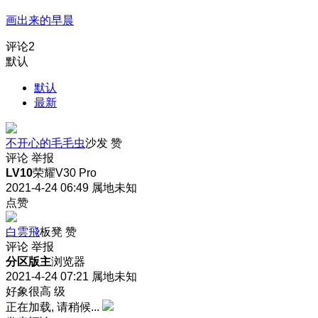
画出来的早晨
评论
2
默认
默认
最新
不开心的毛毛虫
沙发
赞
评论
举报
LV10
荣耀V30 Pro
2021-4-24 06:49
属地未知
点赞
白雲飛
板凳
赞
评论
举报
分区版主
浏览器
2021-4-24 07:21
属地未知
好象很高 级
正在加载, 请稍候...