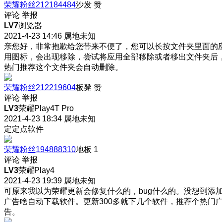
荣耀粉丝212184484
沙发
赞
评论
举报
LV7
浏览器
2021-4-23 14:46
属地未知
亲您好，非常抱歉给您带来不便了，您可以长按文件夹里面的
用图标，会出现移除，尝试将应用全部移除或者移出文件夹后
热门推荐这个文件夹会自动删除。
荣耀粉丝212219604
板凳
赞
评论
举报
LV3
荣耀Play4T Pro
2021-4-23 18:34
属地未知
定定点软件
荣耀粉丝194888310
地板
1
评论
举报
LV3
荣耀Play4
2021-4-23 19:39
属地未知
可原来我以为荣耀更新会修复什么的，bug什么的。没想到添
广告啥自动下载软件。更新300多就下几个软件，推荐个热门
告。