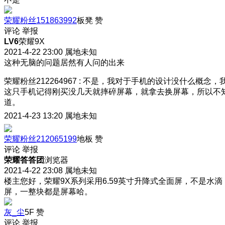
荣耀粉丝151863992
板凳
赞
评论
举报
LV6
荣耀9X
2021-4-22 23:00
属地未知
这种无脑的问题居然有人问的出来
荣耀粉丝212264967
:
不是，我对于手机的设计没什么概念，
这只手机记得刚买没几天就摔碎屏幕，就拿去换屏幕，所以不
道。
2021-4-23 13:20
属地未知
荣耀粉丝212065199
地板
赞
评论
举报
荣耀答答团
浏览器
2021-4-22 23:08
属地未知
楼主您好，荣耀9X系列采用6.59英寸升降式全面屏，不是水滴
屏，一整块都是屏幕哈。
灰_尘
5F
赞
评论
举报