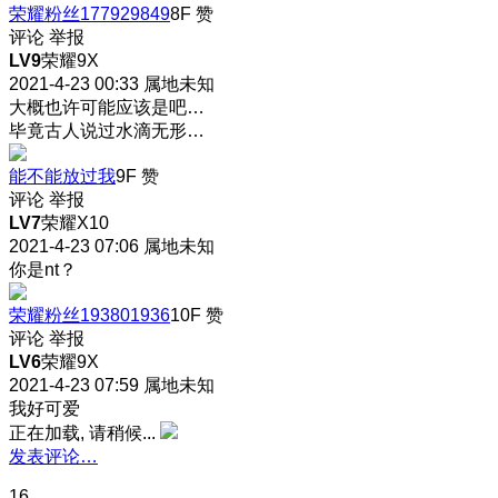
荣耀粉丝177929849
8F
赞
评论
举报
LV9
荣耀9X
2021-4-23 00:33
属地未知
大概也许可能应该是吧…
毕竟古人说过水滴无形…
能不能放过我
9F
赞
评论
举报
LV7
荣耀X10
2021-4-23 07:06
属地未知
你是nt？
荣耀粉丝193801936
10F
赞
评论
举报
LV6
荣耀9X
2021-4-23 07:59
属地未知
我好可爱
正在加载, 请稍候...
发表评论…
16