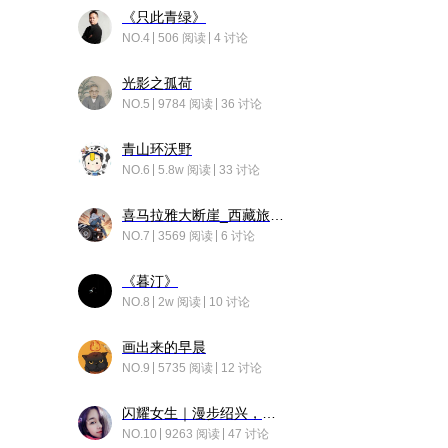
《只此青绿》
NO.4
506 阅读
4 讨论
光影之孤荷
NO.5
9784 阅读
36 讨论
青山环沃野
NO.6
5.8w 阅读
33 讨论
喜马拉雅大断崖_西藏旅行日记
NO.7
3569 阅读
6 讨论
《暮汀》
NO.8
2w 阅读
10 讨论
画出来的早晨
NO.9
5735 阅读
12 讨论
闪耀女生｜漫步绍兴，寻找藏在老街的江南温柔
NO.10
9263 阅读
47 讨论