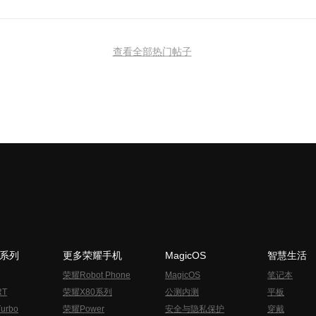
查看全部热门帖子
N系列
更多荣耀手机
MagicOS
智慧生活
荣耀Robot Phone
MagicOS
笔记本
RT
荣耀X80系列
公测内测
平板
urbo
荣耀Power
安全与隐私保护
穿戴