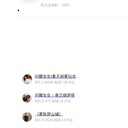
昨日总发帖：1603
闪耀女生|夏天就要玩水！！
NO.1
8048 阅读
18 讨论
闪耀女生｜泰兰德穿搭
NO.2
471 阅读
9 讨论
《雾轨穿山城》
NO.3
4635 阅读
4 讨论