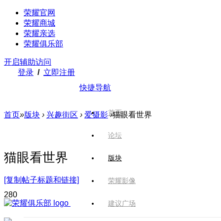
荣耀官网
荣耀商城
荣耀亲选
荣耀俱乐部
开启辅助访问
登录
/
立即注册
快捷导航
首页
首页
»
版块
›
兴趣街区
›
爱摄影
›
猫眼看世界
论坛
猫眼看世界
版块
[复制帖子标题和链接]
荣耀影像
28
0
建议广场