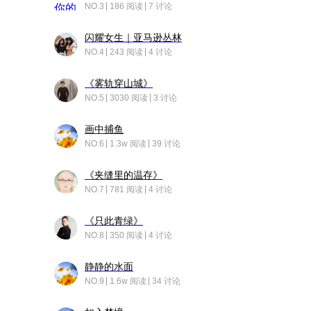
NO.3
186 阅读
7 讨论
闪耀女生｜亚马逊丛林
NO.4
243 阅读
4 讨论
《雾轨穿山城》
NO.5
3030 阅读
3 讨论
画中捕鱼
NO.6
1.3w 阅读
39 讨论
《夹缝里的温存》
NO.7
781 阅读
4 讨论
《只此青绿》
NO.8
350 阅读
4 讨论
静静的水面
NO.9
1.6w 阅读
34 讨论