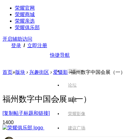
荣耀官网
荣耀商城
荣耀亲选
荣耀俱乐部
开启辅助访问
登录
/
立即注册
快捷导航
首页
首页
»
版块
›
兴趣街区
›
爱摄影
›
福州数字中国会展（一）
论坛
福州数字中国会展（一）
版块
[复制帖子标题和链接]
荣耀影像
140
0
建议广场