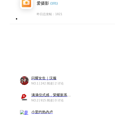
爱摄影
(101)
昨日总发帖：1821
闪耀女生｜汉服
NO.1
242 阅读
2 讨论
满满仪式感，荣耀新系统增加了个升级故事
NO.2
915 阅读
0 讨论
小里约热内卢