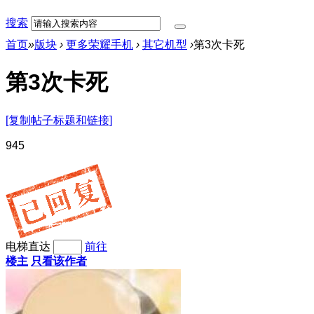
搜索
首页
»
版块
›
更多荣耀手机
›
其它机型
›
第3次卡死
第3次卡死
[复制帖子标题和链接]
94
5
电梯直达
前往
楼主
只看该作者