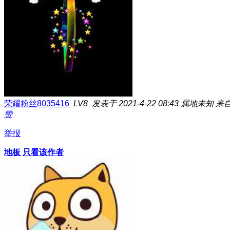
荣耀粉丝8035416
LV8
发表于 2021-4-22 08:43
属地未知
来自
赞
举报
地板
只看该作者