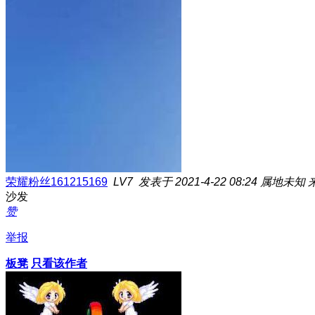
荣耀粉丝161215169
LV7
发表于 2021-4-22 08:24
属地未知
沙发
赞
举报
板凳
只看该作者