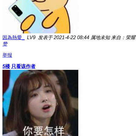
因為熱愛_
LV9
发表于 2021-4-22 08:44
属地未知
来自：荣耀V3
赞
举报
5
楼
只看该作者