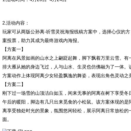
2.活动内容：
玩家可从两版公孙离-祈雪灵祝海报线稿方案中，选择心仪的方
案投票，助力其成为最终游戏内海报。
【方案一】
阿离在风景如画的山水之上翩跹起舞，脚下飘着万里云雪。有
排大雁从她的身边飞过，人与山水、生灵也仿佛融为了一体。
方案动作上体现阿离少女轻盈飘逸的舞姿，表现出角色灵动之
【方案二】
刚下过一场雪的山顶洁白如玉，闲来无事的阿离在树下享受冬
午后的暖阳，脚边有几只出来觅食的小松鼠。该方案体现的是
离享受独处时光的景象，氛围悠闲轻松，展示阿离日常放松的
面。