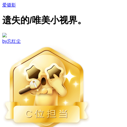
爱摄影
遗失的/唯美小视界。
by忘红尘