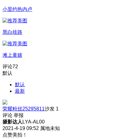
小里约热内卢
黑白歧路
滩上童嬉
评论
72
默认
默认
最新
荣耀粉丝25295811
沙发
1
评论
举报
摄影达人
LYA-AL00
2021-4-19 09:52
属地未知
点赞美拍！