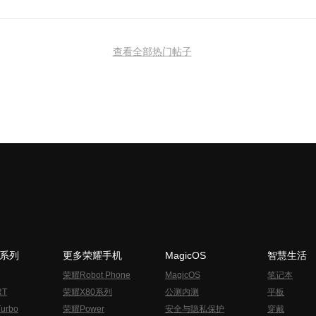
查看全部热门帖子
N系列
更多荣耀手机
MagicOS
智慧生活
荣耀Robot Phone
MagicOS
笔记本
RT
荣耀X80系列
公测内测
平板
urbo
荣耀Power
安全与隐私保护
穿戴