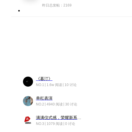
昨日总发帖：2169
《暮汀》
NO.1
1.6w 阅读
10 讨论
单杠表演
NO.2
4940 阅读
30 讨论
满满仪式感，荣耀新系统增加了个升级故事
NO.3
1079 阅读
0 讨论