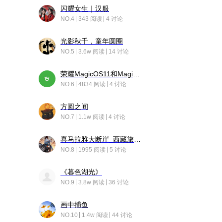
闪耀女生｜汉服
NO.4
343 阅读
4 讨论
光影秋千，童年圆圈
NO.5
3.6w 阅读
14 讨论
荣耀MagicOS11和Magic10之间直观的区别是啥呢？
NO.6
4834 阅读
4 讨论
方圆之间
NO.7
1.1w 阅读
4 讨论
喜马拉雅大断崖_西藏旅行日记
NO.8
1995 阅读
5 讨论
《暮色湖光》
NO.9
3.8w 阅读
36 讨论
画中捕鱼
NO.10
1.4w 阅读
44 讨论