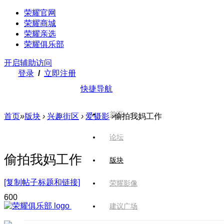
荣耀官网
荣耀商城
荣耀亲选
荣耀俱乐部
开启辅助访问
登录
/
立即注册
快捷导航
首页
首页
»
版块
›
兴趣街区
›
爱摄影
›
偷拍我妈工作
论坛
偷拍我妈工作
版块
[复制帖子标题和链接]
荣耀影像
60
0
建议广场