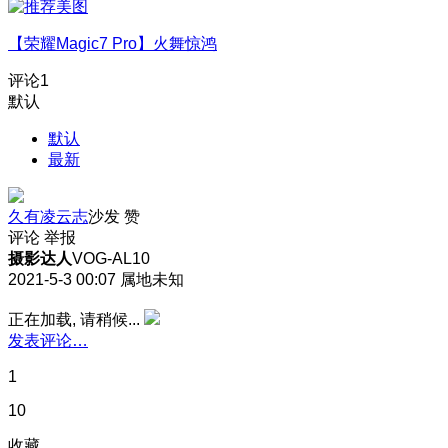
【荣耀Magic7 Pro】火舞惊鸿
评论
1
默认
默认
最新
久有凌云志
沙发
赞
评论
举报
摄影达人
VOG-AL10
2021-5-3 00:07
属地未知
正在加载, 请稍候...
发表评论…
1
10
收藏