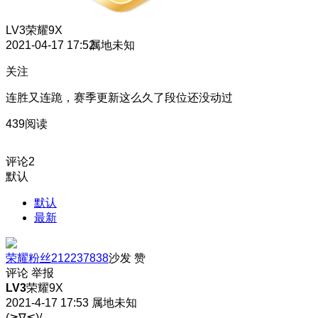
LV3
荣耀9X
2021-04-17 17:52
属地未知
关注
连胜又连跪，赛季更新这么久了段位还没动过
439阅读
评论
2
默认
默认
最新
荣耀粉丝212237838
沙发
赞
评论
举报
LV3
荣耀9X
2021-4-17 17:53
属地未知
(≧∇≦)/