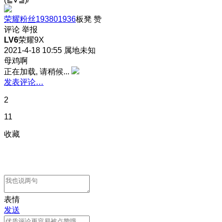
荣耀粉丝193801936
板凳
赞
评论
举报
LV6
荣耀9X
2021-4-18 10:55
属地未知
母鸡啊
正在加载, 请稍候...
发表评论…
2
11
收藏
表情
发送