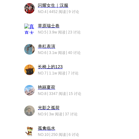
闪耀女生｜汉服
NO.4
4452 阅读
9 讨论
草原瑞士卷
NO.5
3.9w 阅读
23 讨论
单杠表演
NO.6
3.1w 阅读
40 讨论
长椅上的123
NO.7
1.1w 阅读
7 讨论
艳丽夏荷
NO.8
3347 阅读
15 讨论
光影之孤荷
NO.9
3w 阅读
37 讨论
孤禽临水
NO.10
250 阅读
6 讨论