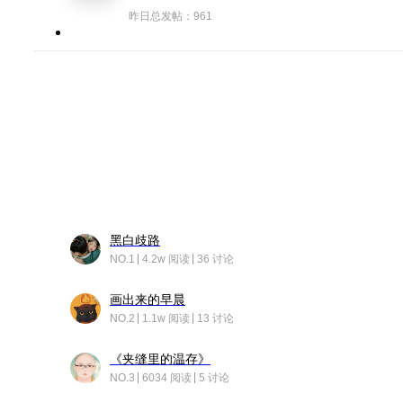
昨日总发帖：961
黑白歧路
NO.1
4.2w 阅读
36 讨论
画出来的早晨
NO.2
1.1w 阅读
13 讨论
《夹缝里的温存》
NO.3
6034 阅读
5 讨论