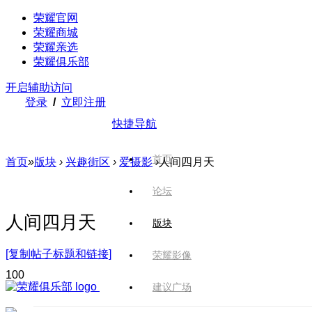
荣耀官网
荣耀商城
荣耀亲选
荣耀俱乐部
开启辅助访问
登录
/
立即注册
快捷导航
首页
首页
»
版块
›
兴趣街区
›
爱摄影
›
人间四月天
论坛
人间四月天
版块
[复制帖子标题和链接]
荣耀影像
10
0
建议广场