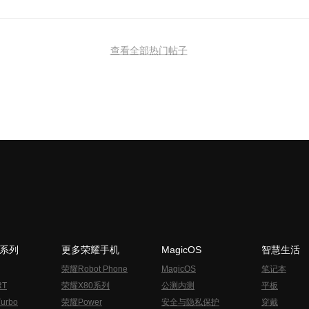
查看全部热门帖子
N系列
更多荣耀手机
MagicOS
智慧生活
荣耀Robot Phone
MagicOS
笔记本
RT
荣耀X80系列
公测内测
平板
urbo
荣耀Power
安全与隐私保护
穿戴