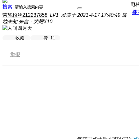
电
搜索
楼
荣耀粉丝212237858
LV1
发表于 2021-4-17 17:40:49
属
地未知
来自：荣耀X10
收藏
赞
11
举报