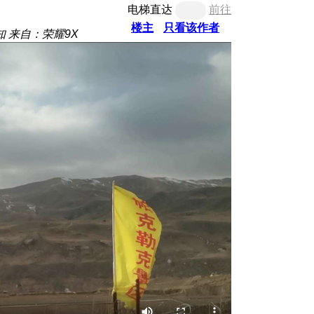
电梯直达
前往
楼主
只看该作者
知
来自：荣耀9X