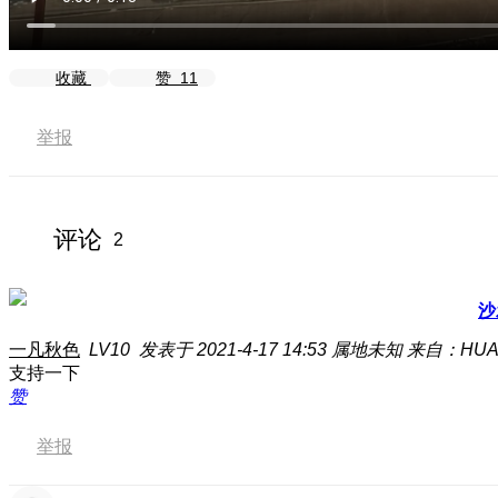
收藏
赞
11
举报
评论
2
沙
一凡秋色
LV10
发表于 2021-4-17 14:53
属地未知
来自：HUAW
支持一下
赞
举报