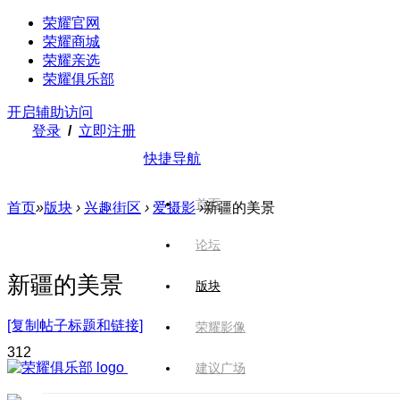
荣耀官网
荣耀商城
荣耀亲选
荣耀俱乐部
开启辅助访问
登录
/
立即注册
快捷导航
首页
首页
»
版块
›
兴趣街区
›
爱摄影
›
新疆的美景
论坛
新疆的美景
版块
[复制帖子标题和链接]
荣耀影像
31
2
建议广场