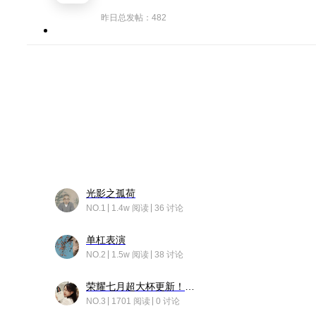
昨日总发帖：482
光影之孤荷
NO.1
1.4w 阅读
36 讨论
单杠表演
NO.2
1.5w 阅读
38 讨论
荣耀七月超大杯更新！后台堆叠动画太丝滑！
NO.3
1701 阅读
0 讨论