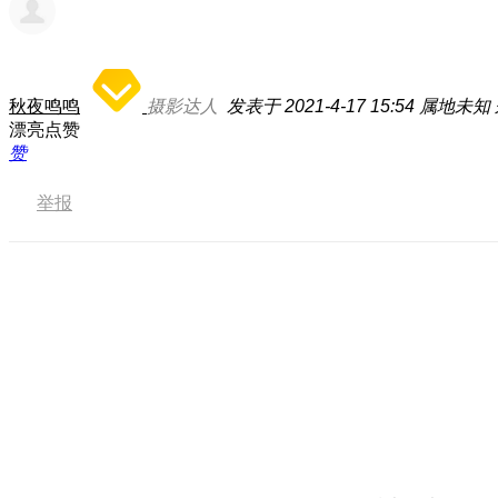
秋夜鸣鸣
摄影达人
发表于 2021-4-17 15:54
属地未知
漂亮点赞
赞
举报