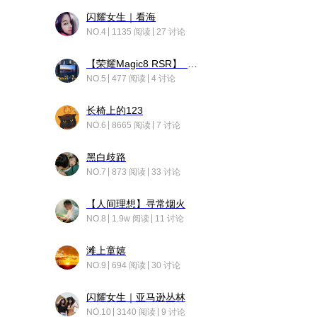
闪耀女生｜看海
NO.4
1135 阅读
27 讨论
【荣耀Magic8 RSR】 穹影
NO.5
477 阅读
4 讨论
长椅上的123
NO.6
8665 阅读
7 讨论
黑白歧路
NO.7
873 阅读
33 讨论
【人间理想】寻常烟火
NO.8
1.9w 阅读
11 讨论
滩上童嬉
NO.9
694 阅读
30 讨论
闪耀女生｜亚马逊丛林
NO.10
3140 阅读
9 讨论