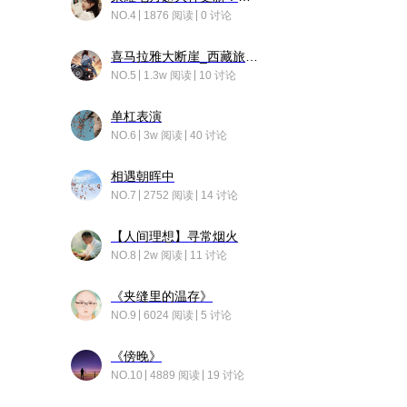
NO.4
1876 阅读
0 讨论
喜马拉雅大断崖_西藏旅行日记
NO.5
1.3w 阅读
10 讨论
单杠表演
NO.6
3w 阅读
40 讨论
相遇朝晖中
NO.7
2752 阅读
14 讨论
【人间理想】寻常烟火
NO.8
2w 阅读
11 讨论
《夹缝里的温存》
NO.9
6024 阅读
5 讨论
《傍晚》
NO.10
4889 阅读
19 讨论