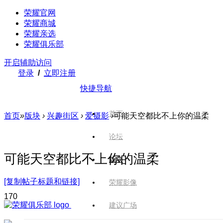
荣耀官网
荣耀商城
荣耀亲选
荣耀俱乐部
开启辅助访问
登录
/
立即注册
快捷导航
首页
首页
»
版块
›
兴趣街区
›
爱摄影
›
可能天空都比不上你的温柔
论坛
可能天空都比不上你的温柔
版块
[复制帖子标题和链接]
荣耀影像
17
0
建议广场