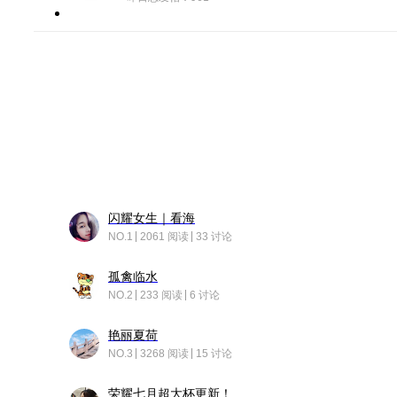
闪耀女生｜看海
NO.1
2061 阅读
33 讨论
孤禽临水
NO.2
233 阅读
6 讨论
艳丽夏荷
NO.3
3268 阅读
15 讨论
荣耀七月超大杯更新！后台堆叠动画太丝滑！