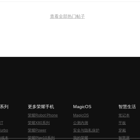
查看全部热门帖子
N系列
更多荣耀手机
MagicOS
智慧生活
荣耀Robot Phone
MagicOS
笔记本
RT
荣耀X80系列
公测内测
平板
urbo
荣耀Power
安全与隐私保护
穿戴
游戏本
荣耀Play10系列
我的荣耀
智慧屏