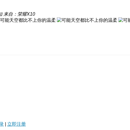
知
来自：荣耀X10
录
|
立即注册