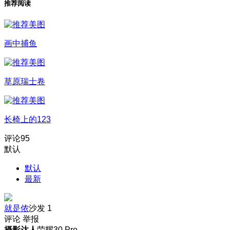
推荐阅读
画中捕鱼
草原瑞士卷
长椅上的123
评论
95
默认
默认
最新
就是侬
沙发
1
评论
举报
摄影达人
荣耀30 Pro