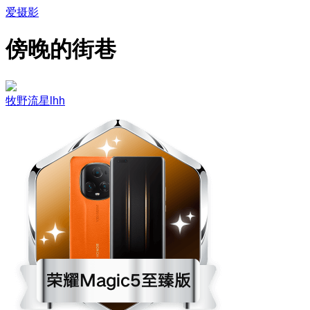
爱摄影
傍晚的街巷
牧野流星lhh