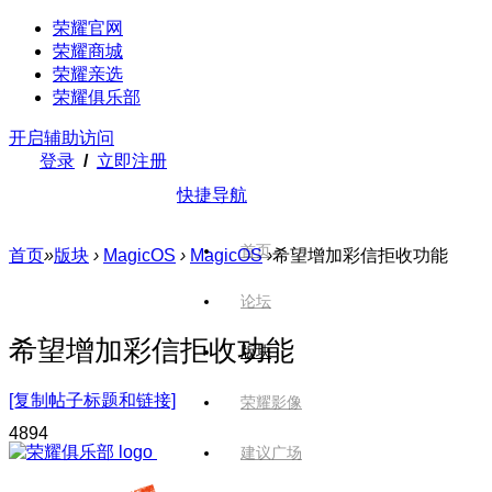
荣耀官网
荣耀商城
荣耀亲选
荣耀俱乐部
开启辅助访问
登录
/
立即注册
快捷导航
首页
首页
»
版块
›
MagicOS
›
MagicOS
›
希望增加彩信拒收功能
论坛
希望增加彩信拒收功能
版块
[复制帖子标题和链接]
荣耀影像
489
4
建议广场