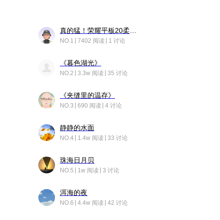
真的猛！荣耀平板20柔光版，竟然又有更新……
NO.1
7402 阅读
1 讨论
《暮色湖光》
NO.2
3.3w 阅读
35 讨论
《夹缝里的温存》
NO.3
690 阅读
4 讨论
静静的水面
NO.4
1.4w 阅读
33 讨论
珠海日月贝
NO.5
1w 阅读
3 讨论
洱海的夜
NO.6
4.4w 阅读
42 讨论