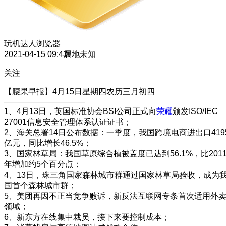
玩机达人
浏览器
2021-04-15 09:43
属地未知
关注
【腰果早报】4月15日星期四农历三月初四
——————————
1、4月13日，英国标准协会BSI公司正式向
荣耀
颁发ISO/IEC
27001信息安全管理体系认证证书；
2、海关总署14日公布数据：一季度，我国跨境电商进出口419
亿元，同比增长46.5%；
3、国家林草局：我国草原综合植被盖度已达到56.1%，比201
年增加约5个百分点；
4、13日，珠三角国家森林城市群通过国家林草局验收，成为
国首个森林城市群；
5、美团再因不正当竞争败诉，新反法互联网专条首次适用外
领域；
6、新东方在线集中裁员，接下来要控制成本；