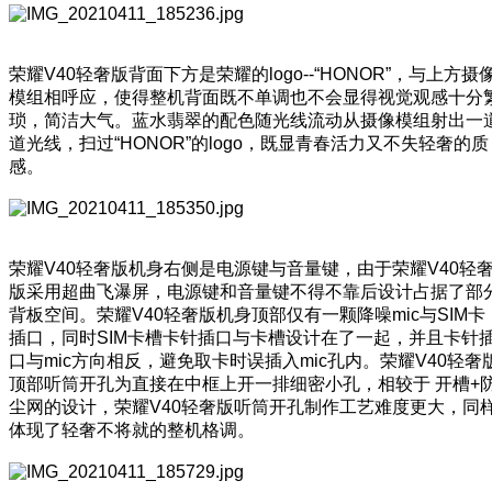
荣耀V40轻奢版背面下方是荣耀的logo--“HONOR”，与上方摄
模组相呼应，使得整机背面既不单调也不会显得视觉观感十分
琐，简洁大气。蓝水翡翠的配色随光线流动从摄像模组射出一
道光线，扫过“HONOR”的logo，既显青春活力又不失轻奢的质
感。
荣耀V40轻奢版机身右侧是电源键与音量键，由于荣耀V40轻
版采用超曲飞瀑屏，电源键和音量键不得不靠后设计占据了部
背板空间。荣耀V40轻奢版机身顶部仅有一颗降噪mic与SIM卡
插口，同时SIM卡槽卡针插口与卡槽设计在了一起，并且卡针
口与mic方向相反，避免取卡时误插入mic孔内。荣耀V40轻奢
顶部听筒开孔为直接在中框上开一排细密小孔，相较于 开槽+
尘网的设计，荣耀V40轻奢版听筒开孔制作工艺难度更大，同
体现了轻奢不将就的整机格调。