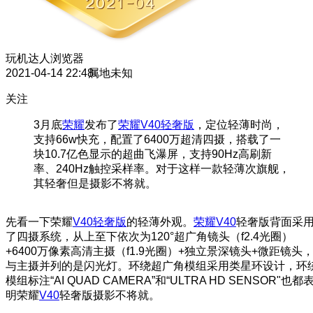
玩机达人
浏览器
2021-04-14 22:48
属地未知
关注
3月底
荣耀
发布了
荣耀V40轻奢版
，定位轻薄时尚，
支持66w快充，配置了6400万超清四摄，搭载了一
块10.7亿色显示的超曲飞瀑屏，支持90Hz高刷新
率、240Hz触控采样率。对于这样一款轻薄次旗舰，
其轻奢但是摄影不将就。
先看一下荣耀
V40轻奢版
的轻薄外观。
荣耀V40
轻奢版背面采
了四摄系统，从上至下依次为120°超广角镜头（f2.4光圈）
+6400万像素高清主摄（f1.9光圈）+独立景深镜头+微距镜头
与主摄并列的是闪光灯。环绕超广角模组采用类星环设计，环
模组标注“AI QUAD CAMERA”和“ULTRA HD SENSOR"也都
明荣耀
V40
轻奢版摄影不将就。