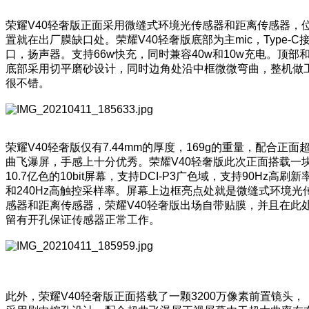
荣耀V40轻奢版正面采用微缝式环境光传感器和距离传感器，
置就在出厂膜缺口处。荣耀V40轻奢版底部为主mic，Type-C
口，扬声器。支持66w快充，同时兼容40w和10w充电。顶部
底部采用切平磨砂设计，同时边角处沿中框微微弯曲，整机做
很不错。
荣耀V40轻奢版仅有7.44mm的厚度，169g的重量，配合正面
曲飞瀑屏，手感上十分优秀。荣耀V40轻奢版此次正面搭载一
10.7亿色的10bit屏幕，支持DCI-P3广色域，支持90Hz高刷新
和240Hz高触控采样率。屏幕上边框亮点处就是微缝式环境光
感器和距离传感器，荣耀V40轻奢版出场自带贴膜，并且在此
留有开孔保证传感器正常工作。
此外，荣耀V40轻奢版正面搭载了一颗3200万像素前置镜头，