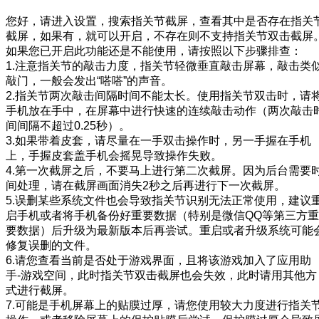
您好，请进入设置，搜索指关节截屏，查看其中是否存在指关
截屏，如果有，就可以开启，不存在则不支持指关节双击截屏
如果您已开启此功能还是不能使用，请按照以下步骤排查：
1.注意指关节的敲击力度，指关节轻微垂直敲击屏幕，敲击类
敲门，一般会发出“嗒嗒”的声音。
2.指关节两次敲击间隔时间不能太长。使用指关节双击时，请
手机放在手中，在屏幕中进行快速的连续敲击动作（两次敲击
间间隔不超过0.25秒）。
3.如果带着皮套，请尽量在一手双击操作时，另一手握在手机
上，手握皮套盖手机会摇晃导致操作失败。
4.第一次截屏之后，不要马上进行第二次截屏。因为后台需要
间处理，请在截屏画面消失2秒之后再进行下一次截屏。
5.误删某些系统文件也会导致指关节识别无法正常使用，建议
启手机或者将手机备份好重要数据（特别是微信QQ等第三方重
要数据）后升级为最新版本后再尝试。重启或者升级系统可能
修复误删的文件。
6.请您查看当前是否处于游戏界面，且将该游戏加入了应用助
手-游戏空间，此时指关节双击截屏也会失效，此时请用其他方
式进行截屏。
7.可能是手机屏幕上的贴膜过厚，请您使用较大力度进行指关