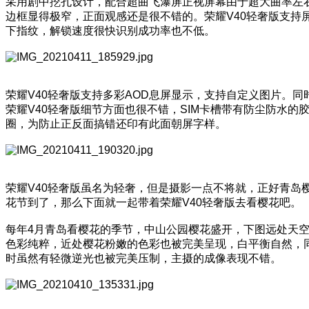
采用剧中挖孔设计，配合超曲飞瀑屏正视屏幕由于超大曲率左
边框显得极窄，正面观感还是很不错的。荣耀V40轻奢版支持
下指纹，解锁速度很快识别成功率也不低。
荣耀V40轻奢版支持多彩AOD息屏显示，支持自定义图片。同
荣耀V40轻奢版细节方面也很不错，SIM卡槽带有防尘防水的
圈，为防止正反面搞错还印有此面朝屏字样。
荣耀V40轻奢版虽名为轻奢，但是摄影一点不将就，正好青岛
花节到了，那么下面就一起带着荣耀V40轻奢版去看樱花吧。
每年4月青岛看樱花的季节，中山公园樱花盛开，下图远处天
色彩纯粹，近处樱花粉嫩的色彩也被完美呈现，白平衡自然，
时虽然有轻微逆光也被完美压制，主摄的成像表现不错。