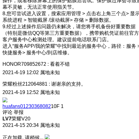
操作，或者移除屏幕上的保护贴膜后尝试。保护膜过厚会导致
幕不灵敏，无法正常使用指关节。
8.您可尝试进入设置，搜索应用管理 > 点击右上角三个点> 显
系统进程 > 智能截屏 /滚动截屏> 存储 > 删除数据。
9.经过上述操作后问题仍未解决，请您将手机备份好重要数据
（特别是微信QQ等第三方重要数据），携带购机凭证前往官方
客户服务中心检测处理。建议提前电话联系门店。
进入“服务APP/我的荣耀”中找到最近的服务中心，路径：服务 
快捷服务> 服务中心/到店维修。
HONOR709852672
:
看着不错
2021-4-19 12:02
属地未知
荣耀粉丝212064881
:
谢谢亲的支持。
2021-4-19 12:52
属地未知
huafans01230368082
10F
1
评论
举报
LV7
荣耀V20
2021-4-15 20:34
属地未知
正在加载, 请稍候...