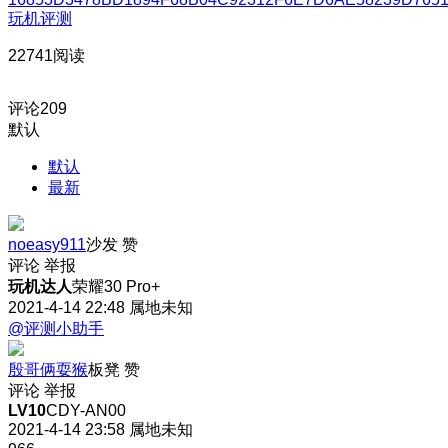
玩机评测
22741阅读
评论
209
默认
默认
最新
noeasy911
沙发
赞
评论
举报
玩机达人
荣耀30 Pro+
2021-4-14 22:48
属地未知
@评测小助手
殷哥俩耍猴
板凳
赞
评论
举报
LV10
CDY-AN00
2021-4-14 23:58
属地未知