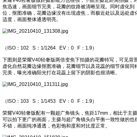
荣耀V40轻奢版微距摄影能力也很强，下图主摄近距离拍摄，
焦迅速，画面细节完美，花瓣的纹路被清晰呈现。同时虚化到
位，抠图准确，花瓣边缘没有出现虚焦，而极近处以及远处虚
适度，画面整体通透明亮。
（ISO：102 S：1/1264 EV：0 F：1.9）
下图则是荣耀V40轻奢版两倍变焦下拍摄的花瓣特写，可见背
虚化自然花瓣边缘抠图准确，花瓣细节以及花蕊的细节保留同
完美，曝光准确阳光打在花蕊上留下的阴影也很清晰。
（ISO：103 S：1/1453 EV：0 F：1.9）
荣耀V40轻奢版配有一颗超广角镜头，焦距17mm，相比于主
可以拍下更广的画面，主摄与超广角镜头白平衡一致性做的也
不错，画面纯净通透，色彩饱和度和对比度正常。