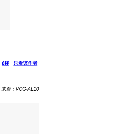
6
楼
只看该作者
来自：VOG-AL10