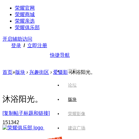
荣耀官网
荣耀商城
荣耀亲选
荣耀俱乐部
开启辅助访问
登录
/
立即注册
快捷导航
首页
首页
»
版块
›
兴趣街区
›
爱摄影
›
沐浴阳光。
论坛
沐浴阳光。
版块
[复制帖子标题和链接]
荣耀影像
1513
42
建议广场