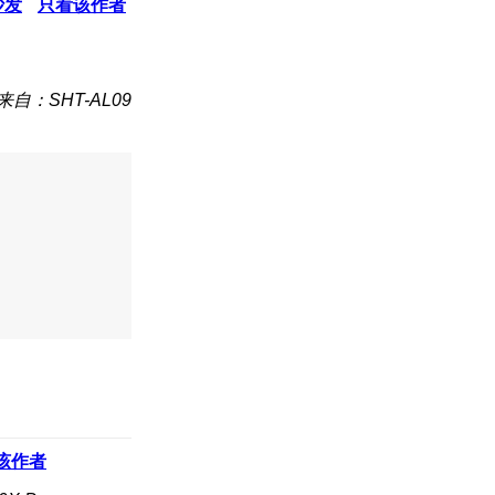
沙发
只看该作者
来自：SHT-AL09
该作者