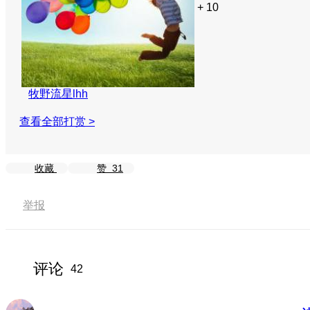
+ 10
牧野流星lhh
查看全部打赏 >
收藏
赞
31
举报
评论
42