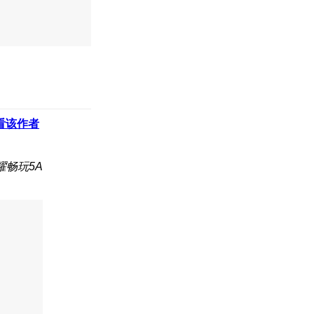
看该作者
耀畅玩5A