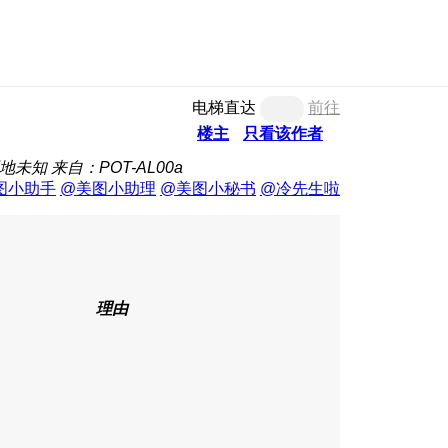
电梯直达
前往
楼主
只看该作者
地未知
来自：POT-AL00a
图小助手
@美图小助理
@美图小秘书
@冷先生啦
理由