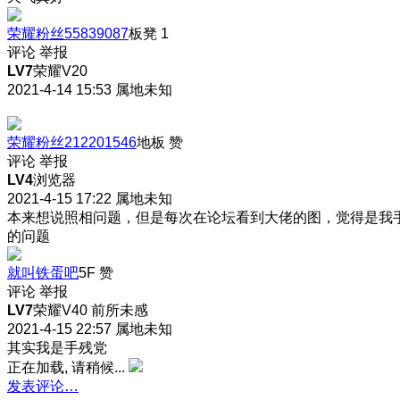
荣耀粉丝55839087
板凳
1
评论
举报
LV7
荣耀V20
2021-4-14 15:53
属地未知
荣耀粉丝212201546
地板
赞
评论
举报
LV4
浏览器
2021-4-15 17:22
属地未知
本来想说照相问题，但是每次在论坛看到大佬的图，觉得是我
的问题
就叫铁蛋吧
5F
赞
评论
举报
LV7
荣耀V40 前所未感
2021-4-15 22:57
属地未知
其实我是手残党
正在加载, 请稍候...
发表评论…