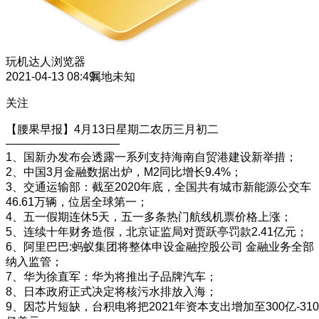
玩机达人
浏览器
2021-04-13 08:49
属地未知
关注
【腰果早报】4月13日星期二农历三月初二
——————————
1、国新办发布会透露一系列支持海南自贸港建设新举措；
2、中国3月金融数据出炉，M2同比增长9.4%；
3、交通运输部：截至2020年底，全国共有城市新能源公交车
46.61万辆，位居全球第一；
4、五一假期连休5天，五一多条热门航线机票价格上涨；
5、连续十年财务造假，北京证监局对贾跃亭罚款2.41亿元；
6、阿里巴巴:蚂蚁集团将整体申设金融控股公司 金融业务全部
纳入监管；
7、华为徐直军：华为将推出子品牌汽车；
8、日本政府正式决定将核污水排放入海；
9、因芯片短缺，台积电将把2021年资本支出增加至300亿-310