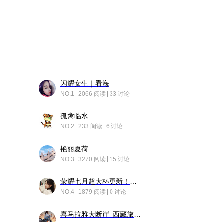
闪耀女生｜看海
NO.1
2066 阅读
33 讨论
孤禽临水
NO.2
233 阅读
6 讨论
艳丽夏荷
NO.3
3270 阅读
15 讨论
荣耀七月超大杯更新！后台堆叠动画太丝滑！
NO.4
1879 阅读
0 讨论
喜马拉雅大断崖_西藏旅行日记