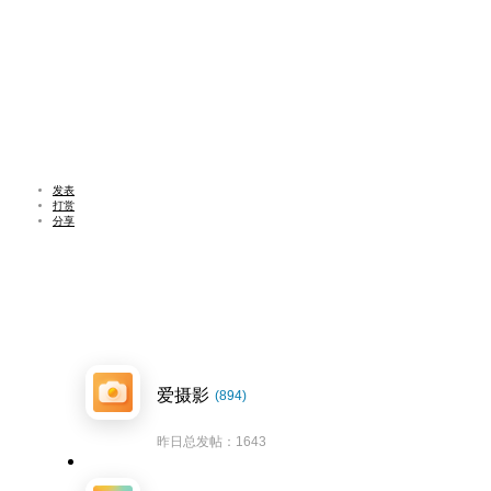
发表
打赏
分享
爱摄影
(894)
昨日总发帖：1643