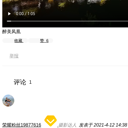
醉美凤凰
收藏
赞
6
举报
评论
1
荣耀粉丝19877616
摄影达人
发表于 2021-4-12 14:38