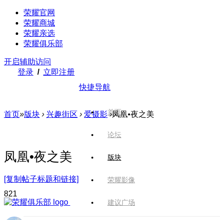
荣耀官网
荣耀商城
荣耀亲选
荣耀俱乐部
开启辅助访问
登录
/
立即注册
快捷导航
首页
首页
»
版块
›
兴趣街区
›
爱摄影
›
凤凰•夜之美
论坛
凤凰•夜之美
版块
[复制帖子标题和链接]
荣耀影像
82
1
建议广场