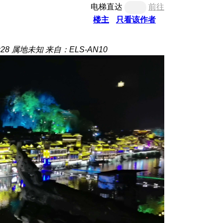
电梯直达
前往
楼主
只看该作者
:28
属地未知
来自：ELS-AN10