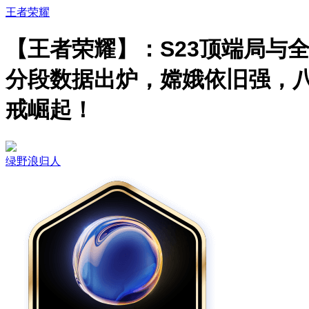
王者荣耀
【王者荣耀】：S23顶端局与
分段数据出炉，嫦娥依旧强，
戒崛起！
绿野浪归人