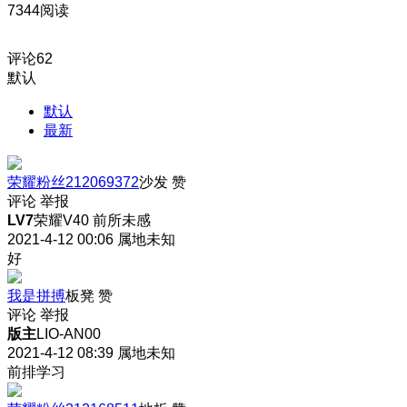
7344阅读
评论
62
默认
默认
最新
荣耀粉丝212069372
沙发
赞
评论
举报
LV7
荣耀V40 前所未感
2021-4-12 00:06
属地未知
好
我是拼搏
板凳
赞
评论
举报
版主
LIO-AN00
2021-4-12 08:39
属地未知
前排学习