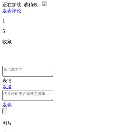
正在加载, 请稍候...
发表评论…
1
5
收藏
表情
发送
发表
图片