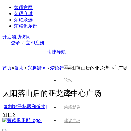
荣耀官网
荣耀商城
荣耀亲选
荣耀俱乐部
开启辅助访问
登录
/
立即注册
快捷导航
首页
首页
»
版块
›
兴趣街区
›
爱旅行
›
太阳落山后的亚龙湾中心广场
论坛
太阳落山后的亚龙湾中心广场
版块
[复制帖子标题和链接]
荣耀影像
311
12
建议广场