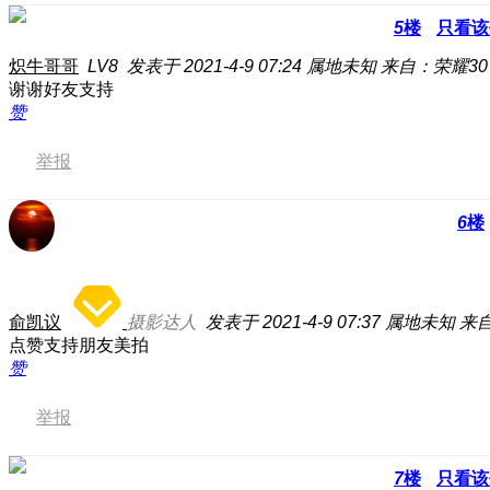
5
楼
只看该
炽牛哥哥
LV8
发表于 2021-4-9 07:24
属地未知
来自：荣耀30 
谢谢好友支持
赞
举报
6
楼
俞凯议
摄影达人
发表于 2021-4-9 07:37
属地未知
来自
点赞支持朋友美拍
赞
举报
7
楼
只看该