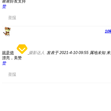
谢谢好友支持
赞
举报
10
就是侬
摄影达人
发表于 2021-4-10 09:55
属地未知
来
漂亮，美赞
赞
举报