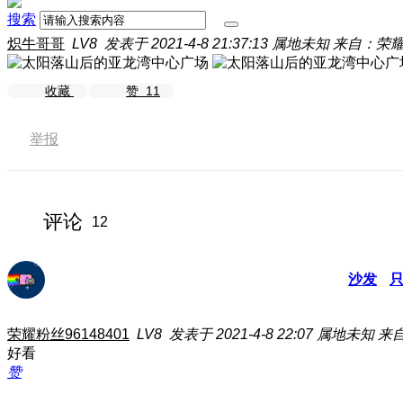
搜索
炽牛哥哥
LV8
发表于 2021-4-8 21:37:13
属地未知
来自：荣耀3
收藏
赞
11
举报
评论
12
沙发
荣耀粉丝96148401
LV8
发表于 2021-4-8 22:07
属地未知
来自
好看
赞