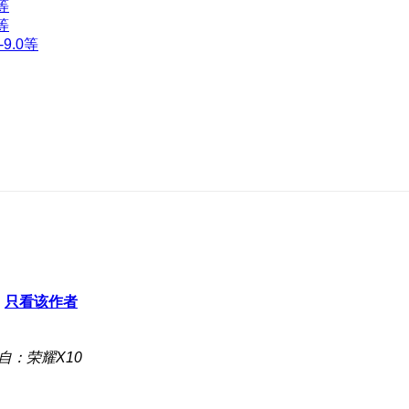
等
等
9.0等
只看该作者
自：荣耀X10