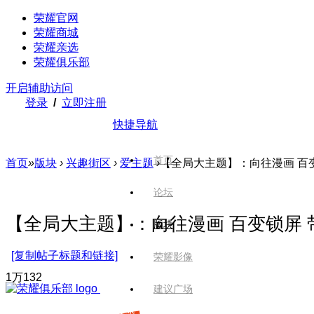
荣耀官网
荣耀商城
荣耀亲选
荣耀俱乐部
开启辅助访问
登录
/
立即注册
快捷导航
首页
首页
»
版块
›
兴趣街区
›
爱主题
›
【全局大主题】：向往漫画 百变锁
论坛
【全局大主题】：向往漫画 百变锁屏 带微
版块
[复制帖子标题和链接]
荣耀影像
1万
132
建议广场